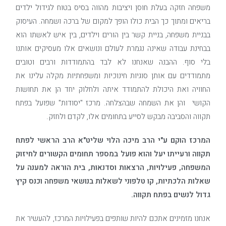
משפחה חזקה בעלת חוסן ויציבות מהווה בסיס בטוח לגידול ילדים
בריאים ומתוך כך הבית כולו הופך למקום של ברכה ושמחה. העיסוק
בבניית משפחה, בניית קשר בין הורים וילדים, בין איש לאשתו הוא
בבחינת עבודה שאינה נגמרת לעולם ונושאים אלו מעסיקים אותנו
בלי סוף. ההבנה שאנחנו לא לבד בהתמודדות ורבים וטובים
מתמודדים עם אותן סוגיות חינוכיות ומשפחתיות מקלה עלינו את
החוויה ואת היכולת להתמודד איתה ולחלוק יחד הן את תחושות
הקושי והן את השמחה שבהצלחה. מרכז "יסודות" שפועל בפתח
תקווה והסביבה מבקש לסייע בתחומים אלו, לקדם ולחזק.
המרכז הוקם ע"י הרב מיכה הלוי שליט"א הרב הראשי לפתח
תקווה ורעייתו יעל והוא פועל במספר תחומים הקשורים לחיזוק
המשפחה, פעילויות, הרצאות וסדנאות, בית הוראה למענה על
שאלות הלכתיות, קו טלפוני לשאלות בנושאי משפחה וכנס קיץ
גדול לנשים בפתח תקווה.
אנחנו מזמינים אתכם להיות שותפים בפעילויות המרכז, להעשיר את