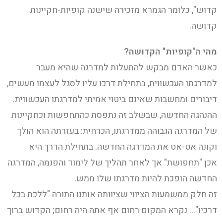
קדוש", כלומר הגמרא מזכירה שישנה קופיות-חקיינות
קדושה.
מהי ה"קופיות" הקדושה?
כאשר האדם מבקש להתעלות למדרגה שהיא מעבר
למדרגתו העכשווית, בתחילת דרכו עליו לסגל לעצמו מעשים,
דיבורים ומחשבות שאינם ביטוי אמיתי למדרגתו העכשווית.
ההנהגה החדשה, שבשלב זה נתפסת כהתחפשות וכחקיינות
של המדרגה הגבוהה ממדרגתו, הכרחית: בעזרתה הוא הולך
וקונה אט-אט את המדרגה החדשה. בתחילת הדרך היא
אכן "תחפושת" אך לאחר תהליך של לימוד והפנמה, המדרגה
החדשה הופכת להיות מדרגתו שלו ממש.
זה חלק ממשמעות הציווי שציוותה אותנו התורה "ללכת בכל
דרכיו"… נקרא המקום רחום אף אתה היה רחום; הקדוש ברוך