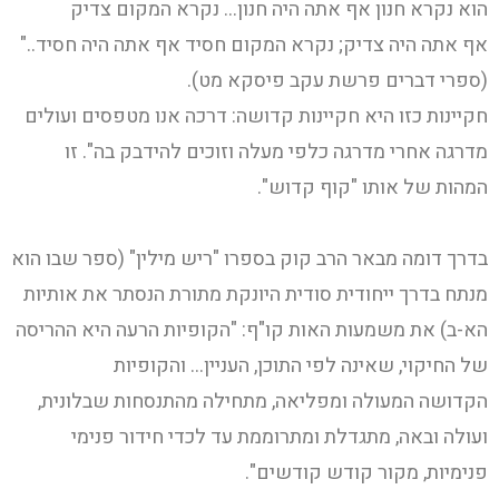
הוא נקרא חנון אף אתה היה חנון… נקרא המקום צדיק
אף אתה היה צדיק; נקרא המקום חסיד אף אתה היה חסיד.."
(ספרי דברים פרשת עקב פיסקא מט).
חקיינות כזו היא חקיינות קדושה: דרכה אנו מטפסים ועולים
מדרגה אחרי מדרגה כלפי מעלה וזוכים להידבק בה". זו
המהות של אותו "קוף קדוש".
בדרך דומה מבאר הרב קוק בספרו "ריש מילין" (ספר שבו הוא
מנתח בדרך ייחודית סודית היונקת מתורת הנסתר את אותיות
הא-ב) את משמעות האות קו"ף: "הקופיות הרעה היא ההריסה
של החיקוי, שאינה לפי התוכן, העניין… והקופיות
הקדושה המעולה ומפליאה, מתחילה מהתנסחות שבלונית,
ועולה ובאה, מתגדלת ומתרוממת עד לכדי חידור פנימי
פנימיות, מקור קודש קודשים".