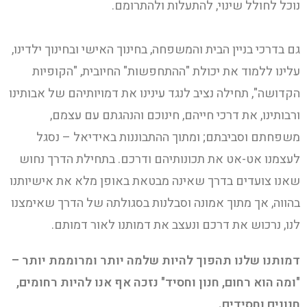
נוכל לחולל שינוי, להתעלות ולהתרומם.
גם בדרכי בניין הבית והמשפחה, בחינוך האישי ובחינוך ילדינו,
עלינו ללמוד את יכולת "ההתחפשות" החיובית, "הקופיות
הקדושה", תחילה נציב לנגד עינינו את דמויותיהם של אבותינו
ורבותינו, את דרכי חייהם, חינוכם והנהגתם עם עצמם,
משפחתם וסביבתם; ומתוך ההתבוננות באידיאל – נסגל
לעצמנו אט-אט את תכונותיהם ודרכם. בתחילת הדרך נחוש
שאנו צועדים בדרך שאינה מבטאת באופן מלא את אישיותנו
בהווה, אך מתוך אמונה וסבלנות בסגולתה של הדרך שאימצנו
לנו, נרכוש את דרכם ונעצב את דמותנו לאור דמותם.
דמותנו שלנו תהפוך להיות שלמה יותר ומרוממת יותר –
"ומה הוא רחום, חנון וחסיד" נזכה אף אנו להיות רחומים,
חנונים וחסידים.