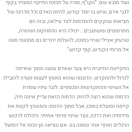
ועוד מובא שם: "הקו"ף, מורה על תכונת החיקוי המצויר בקוף
לגבי אדם, שיש בו יסוד קודש, להיות האדם וכל מדרגה של
מציאות שוקקים להתדמות לצד עילאה, ובזה הם
מתרוממים ומשתגבים… יכולה היא ההתחקות הטהורה,
שרעיון אצילי שרוי בתוכה, להעלות ירודים גם מתהומי מטה
אל מרומי הקודש, קוף קדוש".
החקיינות החיובית היא צעד שאדם עושה מתוך שאיפה
לגדול ולהתקדש. הדוגמה שהוא מאמץ לעצמו נועדה להובילו
אל השינוי וההתקדשות הנכספים. לנגד עיניו עומדת
הדמות שהוא רוצה להיות. הדמות הזאת עדיין איננה חיה,
קיימת ופועלת בתוכו, אבל מתוך היוזמה והמאמץ לקנות את
מידותיה ואת דרכה, נוצר שינוי פנימי אמיתי. היכולת לרכוש
הרגלים ואופי אחר טמונה בנו. אם נוציאה מן הכוח אל הפועל