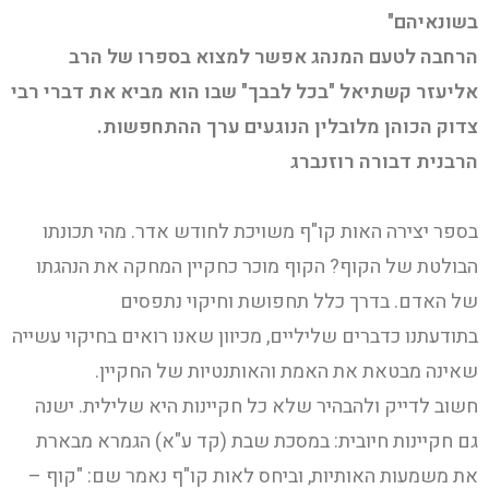
בשונאיהם"
הרחבה לטעם המנהג אפשר למצוא בספרו של הרב
אליעזר קשתיאל "בכל לבבך" שבו הוא מביא את דברי רבי
צדוק הכוהן מלובלין הנוגעים ערך ההתחפשות.
הרבנית דבורה רוזנברג
בספר יצירה האות קו"ף משויכת לחודש אדר. מהי תכונתו
הבולטת של הקוף? הקוף מוכר כחקיין המחקה את הנהגתו
של האדם. בדרך כלל תחפושת וחיקוי נתפסים
בתודעתנו כדברים שליליים, מכיוון שאנו רואים בחיקוי עשייה
שאינה מבטאת את האמת והאותנטיות של החקיין.
חשוב לדייק ולהבהיר שלא כל חקיינות היא שלילית. ישנה
גם חקיינות חיובית: במסכת שבת (קד ע"א) הגמרא מבארת
את משמעות האותיות, וביחס לאות קו"ף נאמר שם: "קוף –